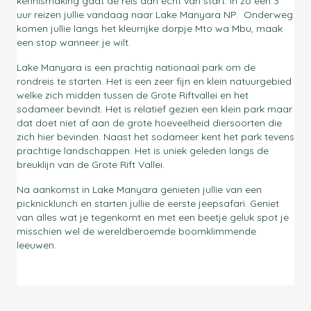
kennismaking gaat de reis dan echt van start. In zo een 3
uur reizen jullie vandaag naar Lake Manyara NP. Onderweg
komen jullie langs het kleurrijke dorpje Mto wa Mbu, maak
een stop wanneer je wilt.
Lake Manyara is een prachtig nationaal park om de
rondreis te starten. Het is een zeer fijn en klein natuurgebied
welke zich midden tussen de Grote Riftvallei en het
sodameer bevindt. Het is relatief gezien een klein park maar
dat doet niet af aan de grote hoeveelheid diersoorten die
zich hier bevinden. Naast het sodameer kent het park tevens
prachtige landschappen. Het is uniek geleden langs de
breuklijn van de Grote Rift Vallei.
Na aankomst in Lake Manyara genieten jullie van een
picknicklunch en starten jullie de eerste jeepsafari. Geniet
van alles wat je tegenkomt en met een beetje geluk spot je
misschien wel de wereldberoemde boomklimmende
leeuwen.