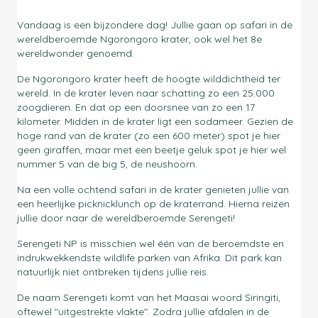
Vandaag is een bijzondere dag! Jullie gaan op safari in de
wereldberoemde Ngorongoro krater, ook wel het 8e
wereldwonder genoemd.
De Ngorongoro krater heeft de hoogte wilddichtheid ter
wereld. In de krater leven naar schatting zo een 25.000
zoogdieren. En dat op een doorsnee van zo een 17
kilometer. Midden in de krater ligt een sodameer. Gezien de
hoge rand van de krater (zo een 600 meter) spot je hier
geen giraffen, maar met een beetje geluk spot je hier wel
nummer 5 van de big 5, de neushoorn.
Na een volle ochtend safari in de krater genieten jullie van
een heerlijke picknicklunch op de kraterrand. Hierna reizen
jullie door naar de wereldberoemde Serengeti!
Serengeti NP is misschien wel één van de beroemdste en
indrukwekkendste wildlife parken van Afrika. Dit park kan
natuurlijk niet ontbreken tijdens jullie reis.
De naam Serengeti komt van het Maasai woord Siringiti,
oftewel "uitgestrekte vlakte". Zodra jullie afdalen in de