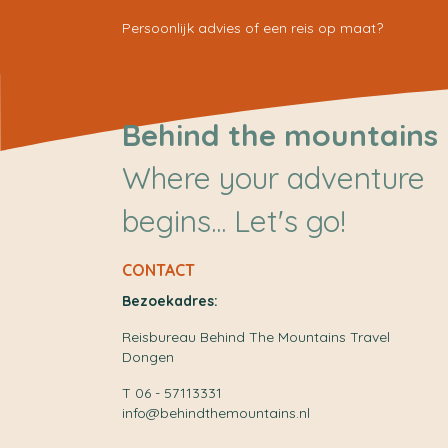
Persoonlijk advies of een reis op maat?
Behind the mountains
Where your adventure
begins... Let's go!
CONTACT
Bezoekadres:
Reisbureau Behind The Mountains Travel
Dongen
T 06 - 57113331
info@behindthemountains.nl