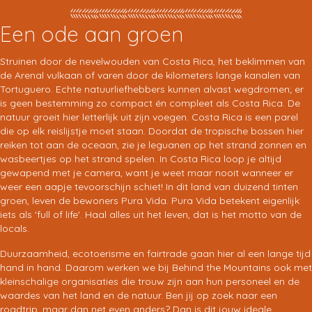
Een ode aan groen
Struinen door de nevelwouden van Costa Rica, het beklimmen van
de Arenal vulkaan of varen door de kilometers lange kanalen van
Tortuguero. Echte natuurliefhebbers kunnen alvast wegdromen; er
is geen bestemming zo compact én compleet als Costa Rica. De
natuur groeit hier letterlijk uit zijn voegen. Costa Rica is een parel
die op elk reislijstje moet staan. Doordat de tropische bossen hier
reiken tot aan de oceaan, zie je leguanen op het strand zonnen en
wasbeertjes op het strand spelen. In Costa Rica loop je altijd
gewapend met je camera, want je weet maar nooit wanneer er
weer een aapje tevoorschijn schiet! In dit land van duizend tinten
groen, leven de bewoners Pura Vida. Pura Vida betekent eigenlijk
iets als 'full of life'. Haal alles uit het leven, dat is het motto van de
locals.
Duurzaamheid, ecotoerisme en fairtrade gaan hier al een lange tijd
hand in hand. Daarom werken we bij Behind the Mountains ook met
kleinschalige organisaties die trouw zijn aan hun personeel en de
waardes van het land en de natuur. Ben jij op zoek naar een
roadtrip, maar dan net even anders? Dan is dit jouw ideale