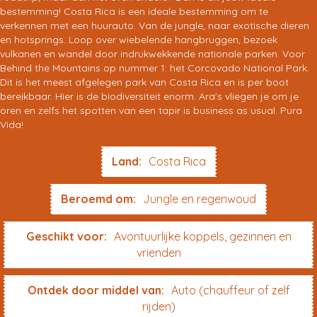
bestemming! Costa Rica is een ideale bestemming om te
verkennen met een huurauto. Van de jungle, naar exotische dieren
en hotsprings. Loop over wiebelende hangbruggen, bezoek
vulkanen en wandel door indrukwekkende nationale parken. Voor
Behind the Mountains op nummer 1: het Corcovado National Park.
Dit is het meest afgelegen park van Costa Rica en is per boot
bereikbaar. Hier is de biodiversiteit enorm. Ara's vliegen je om je
oren en zelfs het spotten van een tapir is business as usual. Pura
Vida!
Land:
Costa Rica
Beroemd om:
Jungle en regenwoud
Geschikt voor:
Avontuurlijke koppels, gezinnen en
vrienden
Ontdek door middel van:
Auto (chauffeur of zelf
rijden)