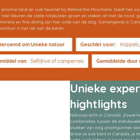
t enorme land én ook favoriet bij Behind the Mountains, biedt het 
ier kleuren de steile rotskusten groen en steken af met de rood, ge
uurtorens en fine dining zijn hier orde van de dag. Samengevat is Ca
vontuur in het rijk van de beren.
Beroemd om:Unieke natuur
Geschikt voor:
Koppels,
middel van:
Selfdrive of camperreis
Gemiddelde duur r
Unieke exper
hightlights
Natuurpracht in Canada. Zowel h
combinaties tussen de indrukwek
stukken zijn nog onontgonnen terre
Waar je ook bent in Canada, je m