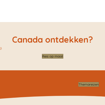
Canada ontdekken?
g.
Reis op maat
Themareizen