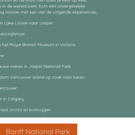
 zuurstof en de uitzichten doen je keer op keer
 in de wereld bent. Echt een onvergetelijke
nog mooier met een van de volgende experiences;
an Lake Louise naar Jasper
ascagletsjer
n het Royal Bristish Museum in Victoria
ver
auwe meren in Jasper National Park
ndom Vancouver Island op zoek naar beren
ancouver
er in Calgary
naar orca's en bultruggen
Banff National Park