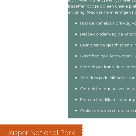
lucht voelt lichter, je krijgt meer
beseffen dat je op een unieke plek
ervaring! Maak je herinneringen 
Rijd de Icefields Parkway v
Bezoek onderweg de Athab
Leer over de geschiedenis i
Ga raften op Clearwater Ri
Ontdek per kano de diepbl
Vaar langs de eilandjes ro
Ontdek het nachtleven in V
Eet een heerlijke bizonburg
Cruise de wateren op zoek 
Jasper National Park