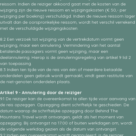
reissom. Indien de reiziger akkoord gaat met de kosten van de
wijziging zijn de nieuwe reissom en wijzigingskosten (€ 50,- per
wijziging per boeking) verschuldigd. Indien de nieuwe reissom lager
uitvalt dan de oorspronkelijke reissom, wordt het verschil verrekend
met de verschuldigde wijzigingskosten.
8.2 Een verzoek tot wijziging van de vertrekdatum vormt geen
wijziging, maar een annulering. Vermindering van het aantal
betalende passagiers vormt geen wijziging, maar een
deelannulering. Hierop is de annuleringsregeling van artikel 9 lid 2
van toepassing.
8.3 Indien ten tijde van de reis van één of meerdere betaalde
onderdelen geen gebruik wordt gemaakt, vindt geen restitutie van
de niet-genoten onderdelen plaats.
Artikel 9 - Annulering door de reiziger
9.1 De reiziger kan de overeenkomst te allen tijde voor aanvang van
de reis opzeggen. Opzegging dient schriftelijk te geschieden. De
datum waarop de schriftelijke opzegging door Behind The
Mountains Travel wordt ontvangen, geldt als het moment van
opzegging. Bij ontvangst na 17.00 of buiten werkdagen om, wordt
de volgende werkdag gezien als de datum van ontvangst.
9.2 Indien een overeenkomst wordt geannuleerd, is de reiziger