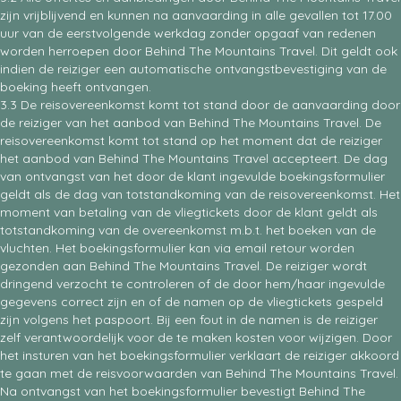
zijn vrijblijvend en kunnen na aanvaarding in alle gevallen tot 17.00
uur van de eerstvolgende werkdag zonder opgaaf van redenen
worden herroepen door Behind The Mountains Travel. Dit geldt ook
indien de reiziger een automatische ontvangstbevestiging van de
boeking heeft ontvangen.
3.3 De reisovereenkomst komt tot stand door de aanvaarding door
de reiziger van het aanbod van Behind The Mountains Travel. De
reisovereenkomst komt tot stand op het moment dat de reiziger
het aanbod van Behind The Mountains Travel accepteert. De dag
van ontvangst van het door de klant ingevulde boekingsformulier
geldt als de dag van totstandkoming van de reisovereenkomst. Het
moment van betaling van de vliegtickets door de klant geldt als
totstandkoming van de overeenkomst m.b.t. het boeken van de
vluchten. Het boekingsformulier kan via email retour worden
gezonden aan Behind The Mountains Travel. De reiziger wordt
dringend verzocht te controleren of de door hem/haar ingevulde
gegevens correct zijn en of de namen op de vliegtickets gespeld
zijn volgens het paspoort. Bij een fout in de namen is de reiziger
zelf verantwoordelijk voor de te maken kosten voor wijzigen. Door
het insturen van het boekingsformulier verklaart de reiziger akkoord
te gaan met de reisvoorwaarden van Behind The Mountains Travel.
Na ontvangst van het boekingsformulier bevestigt Behind The