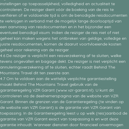
instellingen op toepasselijkheid, volledigheid en actualiteit te
controleren. De reiziger dient vóór de boeking van de reis te
verifiëren of er voldoende tijd is om de benodigde reisdocumenten
te verkrijgen in verband met de mogelijk lange doorlooptijd van
een aanvraag van reisdocumenten en in het bijzonder een
eventueel benodigd visum. Indien de reiziger de reis niet of niet
geheel kan maken wegens het ontbreken van geldige, volledige en
juiste reisdocumenten, komen de daaruit voortvloeiende kosten
geheel voor rekening van de reiziger.
4.6 De reiziger is verplicht een reisverzekering af te sluiten, welke
tevens ongevallen en bagage dekt. De reiziger is niet verplicht een
annuleringsverzekering af te sluiten, echter raadt Behind The
Mountains Travel dit ten zeerste aan.
4.7 Om te voldoen aan de wettelijk verplichte garantiestelling
maakt Behind The Mountains Travel gebruik van de
garantieregeling VZR Garant (www.vzr-garant.nl). U kunt dit
controleren via de deelnemerspagina van de website van VZR
Garant. Binnen de grenzen van de Garantieregeling (te vinden op
de website van VZR Garant) is de garantie van VZR Garant van
toepassing. In de Garantieregeling leest u op welk (reis)aanbod de
garantie van VZR Garant exact van toepassing is en wat deze
garantie inhoudt. Wanneer diensten door financieel onvermogen