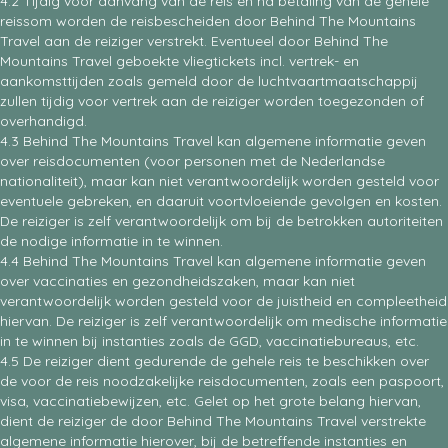
4.2 Tijdig voor aanvang van de reis en na betaling van de gehele
reissom worden de reisbescheiden door Behind The Mountains
Travel aan de reiziger verstrekt. Eventueel door Behind The
Mountains Travel geboekte vliegtickets incl. vertrek- en
aankomsttijden zoals gemeld door de luchtvaartmaatschappij
zullen tijdig voor vertrek aan de reiziger worden toegezonden of
overhandigd.
4.3 Behind The Mountains Travel kan algemene informatie geven
over reisdocumenten (voor personen met de Nederlandse
nationaliteit), maar kan niet verantwoordelijk worden gesteld voor
eventuele gebreken, en daaruit voortvloeiende gevolgen en kosten.
De reiziger is zelf verantwoordelijk om bij de betrokken autoriteiten
de nodige informatie in te winnen.
4.4 Behind The Mountains Travel kan algemene informatie geven
over vaccinaties en gezondheidszaken, maar kan niet
verantwoordelijk worden gesteld voor de juistheid en compleetheid
hiervan. De reiziger is zelf verantwoordelijk om medische informatie
in te winnen bij instanties zoals de GGD, vaccinatiebureaus, etc.
4.5 De reiziger dient gedurende de gehele reis te beschikken over
de voor de reis noodzakelijke reisdocumenten, zoals een paspoort,
visa, vaccinatiebewijzen, etc. Gelet op het grote belang hiervan,
dient de reiziger de door Behind The Mountains Travel verstrekte
algemene informatie hierover, bij de betreffende instanties en