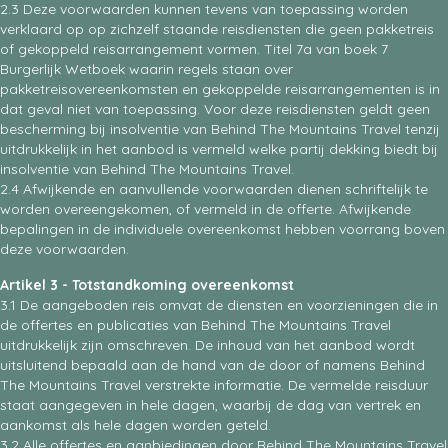
2.3 Deze voorwaarden kunnen tevens van toepassing worden
verklaard op op zichzelf staande reisdiensten die geen pakketreis
of gekoppeld reisarrangement vormen. Titel 7a van boek 7
Burgerlijk Wetboek waarin regels staan over
pakketreisovereenkomsten en gekoppelde reisarrangementen is in
dat geval niet van toepassing. Voor deze reisdiensten geldt geen
bescherming bij insolventie van Behind The Mountains Travel tenzij
uitdrukkelijk in het aanbod is vermeld welke partij dekking biedt bij
insolventie van Behind The Mountains Travel.
2.4 Afwijkende en aanvullende voorwaarden dienen schriftelijk te
worden overeengekomen, of vermeld in de offerte. Afwijkende
bepalingen in de individuele overeenkomst hebben voorrang boven
deze voorwaarden.
Artikel 3 - Totstandkoming overeenkomst
3.1 De aangeboden reis omvat de diensten en voorzieningen die in
de offertes en publicaties van Behind The Mountains Travel
uitdrukkelijk zijn omschreven. De inhoud van het aanbod wordt
uitsluitend bepaald aan de hand van de door of namens Behind
The Mountains Travel verstrekte informatie. De vermelde reisduur
staat aangegeven in hele dagen, waarbij de dag van vertrek en
aankomst als hele dagen worden geteld.
3.2 Alle offertes en aanbiedingen door Behind The Mountains Travel