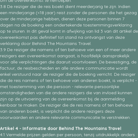
om de overeenkomst te herroepen.
3.8 De reiziger die de reis boekt dient meerderjarig te zijn. Indien
een minderjarige (<18 jaar) reist zonder de personen die het gezag
over de minderjarige hebben, dienen deze personen binnen 7
dagen na de boeking een ondertekende toestemmingsverklaring
op te sturen. In dit geval komt in afwijking van lid 3 van dit artikel de
overeenkomst pas definitief tot stand na ontvangst van deze
verklaring door Behind The Mountains Travel.
3.9 De reiziger die namens of ten behoeve van een of meer andere
reizigers een overeenkomst aangaat, is hoofdelijk aansprakelijk
voor alle verplichtingen die daaruit voortvloeien. De bevestiging, de
factuur, de reisbescheiden en alle andere communicatie wordt
enkel verstuurd naar de reiziger die de boeking verricht. De reiziger
die de reis namens of ten behoeve van anderen boekt, is verplicht -
met toestemming van die persoon - relevante persoonlijke
omstandigheden van die andere reizigers die van invloed kunnen
zijn op de uitvoering van de overeenkomst bij de aanmelding
kenbaar te maken. De reiziger die de reis namens of ten behoeve
van anderen boekt, is verplicht die andere reizigers deze
voorwaarden en andere relevante communicatie te verstrekken.
Artikel 4 - Informatie door Behind The Mountains Travel
4.1 Vermelde prijzen gelden per persoon, tenzij uitdrukkelijk anders