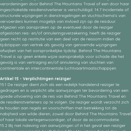
verordeningen door Behind The Mountains Travel of een door haar
ingeschakelde reisdienstverlener is verschuldigd. 14.7 Incidentele of
structurele wijzigingen in dienstregelingen en vluchtschema's van
vervoerders kunnen mogelijk van invloed zijn op de reisduur.
Afgezien van aanspraken op de eventueel door de reiziger
afgesloten reis- en/of annuleringsverzekering, heeft de reiziger
geen recht op restitutie van een deel van de reissom indien de
tijdstippen van vertrek als gevolg van genoemde wijzigingen
afwijken van het oorspronkelijke tijdstip. Behind The Mountains
Travel is op geen enkele wijze aansprakelijk voor schade die het
gevolg is van vertraging en/of annulering van vluchten van
continentale en intercontinentale luchtvaartmaatschappijen.
Artikel 15 - Verplichtingen reiziger
15.1 De reiziger dient zich als een redelijk handelend reiziger te
gedragen en is verplicht alle aanwijzingen ter bevordering van een
goede uitvoering van de reis van Behind The Mountains Travel en
de reisdienstverleners op te volgen. De reiziger wordt verzocht zich
te houden aan regels en voorschriften met betrekking tot de
nabijheid van wilde dieren, zowel door Behind The Mountains Travel
of haar lokale vertegenwoordiger, of door de accommodatie.
15.2 Bij niet naleving van aanwijzingen of in het geval een reiziger