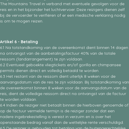
The Mountains Travel in verband met eventuele gevolgen voor de
reis en in het bijzonder het luchtvervoer. Deze reizigers dienen zelf
bij de vervoerder te verifiëren of er een medische verklaring nodig
is om te mogen reizen.
Artikel 6 - Betaling
6.1 Na totstandkoming van de overeenkomst dient binnen 14 dagen
na ontvangst van de aanbetalingsfactuur 40% van de totale
reissom (landarrangement) te zijn voldaan.
6.2 Eventueel geboekte vliegtickets en/of gorilla en chimpansee
permits dienen direct en volledig betaald te worden.
6.3 Het restant van de reissom dient uiterlijk 8 weken voor de
aanvangsdatum van de reis te zijn voldaan. Bij totstandkoming van
de overeenkomst binnen 8 weken voor de aanvangsdatum van de
reis, dient de volledige reissom direct na ontvangst van de factuur
te worden voldaan.
6.4 Indien de reiziger niet betaalt binnen de hierboven genoemde of
op de factuur vermelde termijn is de reiziger zonder dat een
nadere ingebrekestelling is vereist in verzuim en is over het
openstaande bedrag vanaf dan de wettelijke rente verschuldigd.
6.5 De reiziger is gehouden tot betaling van de buitengerechtelijke