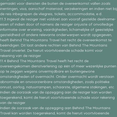
gemaakt voor diensten die buiten de overeenkomst vallen zoals
inentingen, visa, aanschaf materiaal, verzekeringen en indien niet bij
de reis inbegrepen de vliegreis, tickets, accommodatie, e.d..
11.3 Ingeval de reiziger niet voldoet aan vooraf gestelde deelname-
eisen of indien door of namens de reiziger onjuiste of onvolledige
informatie over ervaring, vaardigheden, lichamelijke of geestelijke
gesteldheid of andere relevante onderwerpen wordt opgegeven,
heeft Behind The Mountains Travel het recht de overeenkomst te
beëindigen. Dit laat andere rechten van Behind The Mountains
Travel onverlet. De hieruit voortvloeiende schade komt voor
rekening van de reiziger.
11.4 Behind The Mountains Travel heeft het recht de
overeengekomen dienstverlening op één of meer wezenlijke punten
op te zeggen wegens onvermijdbare en buitengewone
omstandigheden of overmacht. Onder overmacht wordt verstaan
abnormale en onvoorzienbare omstandigheden, zoals politieke
onrust, oorlog, natuurrampen, schaarste, algemene stakingen, etc.
Indien de oorzaak van de opzegging aan de reiziger kan worden
toegerekend, komt de hieruit voortvloeiende schade voor rekening
van de reiziger.
Indien de oorzaak van de opzegging aan Behind The Mountains
Travel kan worden toegerekend, komt de hieruit voortvloeiende