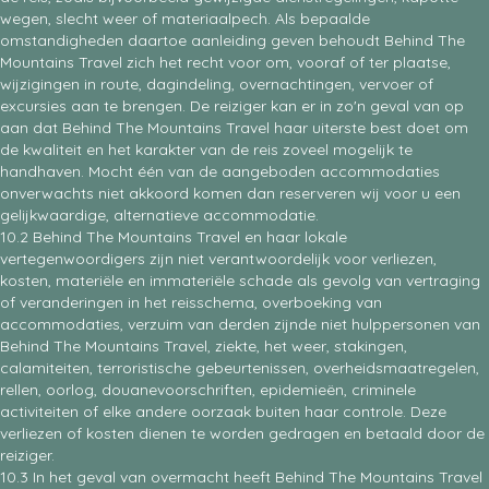
wegen, slecht weer of materiaalpech. Als bepaalde
omstandigheden daartoe aanleiding geven behoudt Behind The
Mountains Travel zich het recht voor om, vooraf of ter plaatse,
wijzigingen in route, dagindeling, overnachtingen, vervoer of
excursies aan te brengen. De reiziger kan er in zo'n geval van op
aan dat Behind The Mountains Travel haar uiterste best doet om
de kwaliteit en het karakter van de reis zoveel mogelijk te
handhaven. Mocht één van de aangeboden accommodaties
onverwachts niet akkoord komen dan reserveren wij voor u een
gelijkwaardige, alternatieve accommodatie.
10.2 Behind The Mountains Travel en haar lokale
vertegenwoordigers zijn niet verantwoordelijk voor verliezen,
kosten, materiële en immateriële schade als gevolg van vertraging
of veranderingen in het reisschema, overboeking van
accommodaties, verzuim van derden zijnde niet hulppersonen van
Behind The Mountains Travel, ziekte, het weer, stakingen,
calamiteiten, terroristische gebeurtenissen, overheidsmaatregelen,
rellen, oorlog, douanevoorschriften, epidemieën, criminele
activiteiten of elke andere oorzaak buiten haar controle. Deze
verliezen of kosten dienen te worden gedragen en betaald door de
reiziger.
10.3 In het geval van overmacht heeft Behind The Mountains Travel