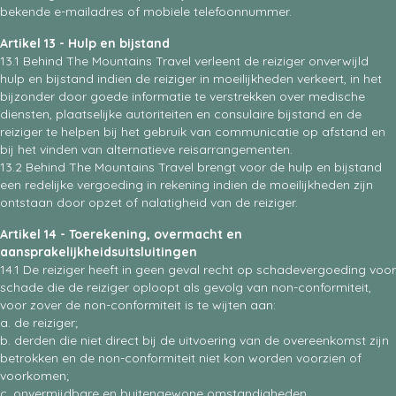
bekende e-mailadres of mobiele telefoonnummer.
Artikel 13 - Hulp en bijstand
13.1 Behind The Mountains Travel verleent de reiziger onverwijld
hulp en bijstand indien de reiziger in moeilijkheden verkeert, in het
bijzonder door goede informatie te verstrekken over medische
diensten, plaatselijke autoriteiten en consulaire bijstand en de
reiziger te helpen bij het gebruik van communicatie op afstand en
bij het vinden van alternatieve reisarrangementen.
13.2 Behind The Mountains Travel brengt voor de hulp en bijstand
een redelijke vergoeding in rekening indien de moeilijkheden zijn
ontstaan door opzet of nalatigheid van de reiziger.
Artikel 14 - Toerekening, overmacht en
aansprakelijkheidsuitsluitingen
14.1 De reiziger heeft in geen geval recht op schadevergoeding voor
schade die de reiziger oploopt als gevolg van non-conformiteit,
voor zover de non-conformiteit is te wijten aan:
a. de reiziger;
b. derden die niet direct bij de uitvoering van de overeenkomst zijn
betrokken en de non-conformiteit niet kon worden voorzien of
voorkomen;
c. onvermijdbare en buitengewone omstandigheden.