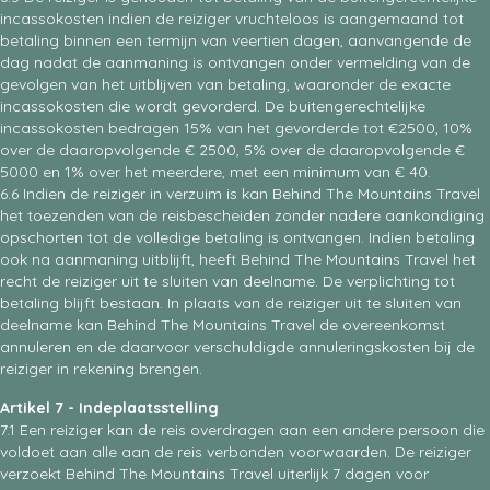
incassokosten indien de reiziger vruchteloos is aangemaand tot
betaling binnen een termijn van veertien dagen, aanvangende de
dag nadat de aanmaning is ontvangen onder vermelding van de
gevolgen van het uitblijven van betaling, waaronder de exacte
incassokosten die wordt gevorderd. De buitengerechtelijke
incassokosten bedragen 15% van het gevorderde tot €2500, 10%
over de daaropvolgende € 2500, 5% over de daaropvolgende €
5000 en 1% over het meerdere, met een minimum van € 40.
6.6 Indien de reiziger in verzuim is kan Behind The Mountains Travel
het toezenden van de reisbescheiden zonder nadere aankondiging
opschorten tot de volledige betaling is ontvangen. Indien betaling
ook na aanmaning uitblijft, heeft Behind The Mountains Travel het
recht de reiziger uit te sluiten van deelname. De verplichting tot
betaling blijft bestaan. In plaats van de reiziger uit te sluiten van
deelname kan Behind The Mountains Travel de overeenkomst
annuleren en de daarvoor verschuldigde annuleringskosten bij de
reiziger in rekening brengen.
Artikel 7 - Indeplaatsstelling
7.1 Een reiziger kan de reis overdragen aan een andere persoon die
voldoet aan alle aan de reis verbonden voorwaarden. De reiziger
verzoekt Behind The Mountains Travel uiterlijk 7 dagen voor