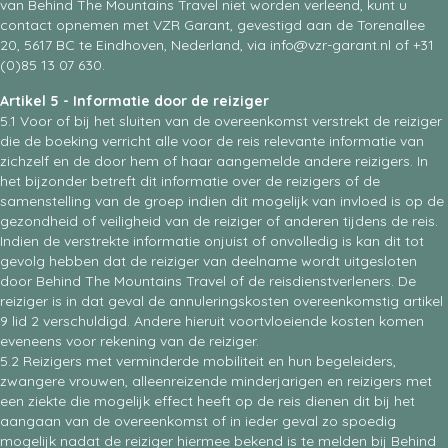
van Behind The Mountains Travel niet worden verleend, kunt u
contact opnemen met VZR Garant, gevestigd aan de Torenallee
20, 5617 BC te Eindhoven, Nederland, via info@vzr-garant.nl of +31
(0)85 13 07 630.
Artikel 5 - Informatie door de reiziger
5.1 Voor of bij het sluiten van de overeenkomst verstrekt de reiziger
die de boeking verricht alle voor de reis relevante informatie van
zichzelf en de door hem of haar aangemelde andere reizigers. In
het bijzonder betreft dit informatie over de reizigers of de
samenstelling van de groep indien dit mogelijk van invloed is op de
gezondheid of veiligheid van de reiziger of anderen tijdens de reis.
Indien de verstrekte informatie onjuist of onvolledig is kan dit tot
gevolg hebben dat de reiziger van deelname wordt uitgesloten
door Behind The Mountains Travel of de reisdienstverleners. De
reiziger is in dat geval de annuleringskosten overeenkomstig artikel
9 lid 2 verschuldigd. Andere hieruit voortvloeiende kosten komen
eveneens voor rekening van de reiziger.
5.2 Reizigers met verminderde mobiliteit en hun begeleiders,
zwangere vrouwen, alleenreizende minderjarigen en reizigers met
een ziekte die mogelijk effect heeft op de reis dienen dit bij het
aangaan van de overeenkomst of in ieder geval zo spoedig
mogelijk nadat de reiziger hiermee bekend is te melden bij Behind