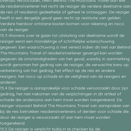
overlast veroorzaakt, heeft Behind The Mountains Travel dan wel
de reisdienstverlener het recht de reiziger de verdere deelname aan
de reis of reisdienst gedeeltelijk of geheel te ontzeggen. De reiziger
heeft in een dergelijk geval geen recht op restitutie van gelden.
Verdere hierdoor ontstane kosten komen voor rekening en risico
van de reiziger.
15.3 Alvorens over te gaan tot uitsluiting van deelname wordt de
reiziger eerst een mondelinge of schriftelijke waarschuwing
gegeven. Een waarschuwing is niet vereist indien dit niet van Behind
The Mountains Travel of reisdienstverlener gevergd kan worden
gegeven de omstandigheden van het geval, waarbij in aanmerking
wordt genomen het gedrag van de reiziger, de verwachte kans op
verbetering van het gedrag, het effect op de reis en andere
reizigers, het risico op schade en de veiligheid van de reizigers en
anderen.
15.4 De reiziger is aansprakelijk voor schade veroorzaakt door zijn
gedrag, het niet nakomen van de verplichtingen in dit artikel of
schade die anderszins aan hem moet worden toegerekend. De
reiziger vrijwaart Behind The Mountains Travel van aanspraken van
bij de reis betrokken reisdienstverleners of derden voor schade die
door de reiziger is veroorzaakt of aan hem moet worden
toegerekend.
15.5 De reiziger is verplicht tijdig in te checken bij de