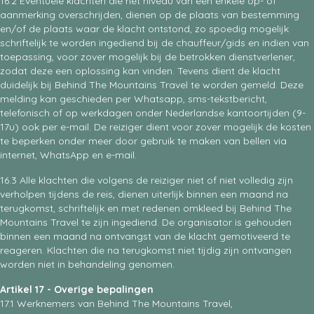
16.2 Eventuele klachten die het niveau van een enkele op- of
aanmerking overschrijden, dienen op de plaats van bestemming
en/of de plaats waar de klacht ontstond, zo spoedig mogelijk
schriftelijk te worden ingediend bij de chauffeur/gids en indien van
toepassing, voor zover mogelijk bij de betrokken dienstverlener,
zodat deze een oplossing kan vinden. Tevens dient de klacht
duidelijk bij Behind The Mountains Travel te worden gemeld. Deze
melding kan geschieden per Whatsapp, sms-tekstbericht,
telefonisch of op werkdagen onder Nederlandse kantoortijden (9-
17u) ook per e-mail. De reiziger dient voor zover mogelijk de kosten
te beperken onder meer door gebruik te maken van bellen via
internet, WhatsApp en e-mail.
16.3 Alle klachten die volgens de reiziger niet of niet volledig zijn
verholpen tijdens de reis, dienen uiterlijk binnen een maand na
terugkomst, schriftelijk en met redenen omkleed bij Behind The
Mountains Travel te zijn ingediend. De organisator is gehouden
binnen een maand na ontvangst van de klacht gemotiveerd te
reageren. Klachten die na terugkomst niet tijdig zijn ontvangen
worden niet in behandeling genomen.
Artikel 17 - Overige bepalingen
17.1 Werknemers van Behind The Mountains Travel,