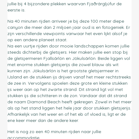
jullie bij 4 bijzondere plekken waarvan Fjaðrárgljúfur de
eerste is.
Na 40 minuten rijden arriveer je bij deze 100 meter diepe
canyon die meer dan 2 miljoen jaar oud is en fotogeniek. Er
zijn verschillende viewpoints vanwaar het even lijkt alsof je
op een andere planeet staat.
Na een uurtje rijden door mooie landschappen komen jullie
steeds dichterbij de gletsjers. Hier maken jullie een stop bij
de gletsjermeren Fjallsárlón en Jökulsárlón. Beide liggen vol
met enorme stukken gletsjerijs die zowel blauw als wit
kunnen zijn. Jökulsárlón is het grootste gletsjermeer in
IJsland en de stukken ijs drijven vanaf het meer rechtstreeks
de zee in. Vervolgens spoelen deze grote en kleine stukken
ijs weer aan op het zwarte strand. Dit strand ligt vol met
stukken ijs die schitteren in de zon. Vandaar dat dit strand
de naam Diamond Beach heeft gekregen. Zowel in het meer
als op het stand liggen het hele jaar door stukken gletsjerijs.
Afhankelijk van het weer en of het eb of vloed is, ligt er de
ene keer meer dan de andere keer.
Het is nog zo een 40 minuten rijden naar jullie
accommodatie.