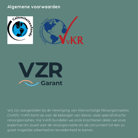
Algemene voorwaarden
Wij zijn aangesloten bij de Vereniging van Kleinschalige Reisorganisaties
(VvKR). VvKR komt op voor de belangen van kleine, vaak specialistische
reisorganisaties. Via VvKR bundelen we onze krachtenen delen we onze
expertise om zowel voor de reisorganisatie als de consument tot een zo
groot mogelijke zekerheid en tevredenheid te komen.