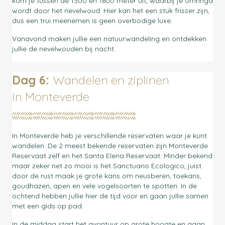
kom je tussen de 1300 en 1600 meter uit, waarbij je omringd
wordt door het nevelwoud. Hier kan het een stuk frisser zijn,
dus een trui meenemen is geen overbodige luxe.
Vanavond maken jullie een natuurwandeling en ontdekken
jullie de nevelwouden bij nacht.
Dag 6:
Wandelen en ziplinen
in
Monteverde
In Monteverde heb je verschillende reservaten waar je kunt
wandelen. De 2 meest bekende reservaten zijn Monteverde
Reservaat zelf en het Santa Elena Reservaat. Minder bekend
maar zeker net zo mooi is het Sanctuario Ecologico, juist
door de rust maak je grote kans om neusberen, toekans,
goudhazen, apen en vele vogelsoorten te spotten. In de
ochtend hebben jullie hier de tijd voor en gaan jullie samen
met een gids op pad.
In de middag start het avontuur op grote hoogte en gaan