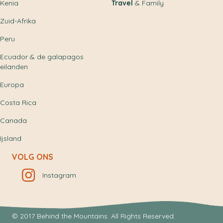
Kenia
Travel
& Family
Zuid-Afrika
Peru
Ecuador & de galapagos
eilanden
Europa
Costa Rica
Canada
Ijsland
VOLG ONS
Instagram
© 2017 Behind the Mountains. All Rights Reserved.